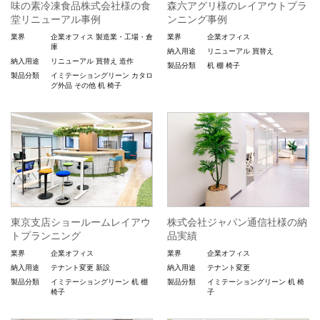
味の素冷凍食品株式会社様の食
森六アグリ様のレイアウトプラ
堂リニューアル事例
ンニング事例
業界
企業オフィス
製造業・工場・倉
業界
企業オフィス
庫
納入用途
リニューアル
買替え
納入用途
リニューアル
買替え
造作
製品分類
机
棚
椅子
製品分類
イミテーショングリーン
カタロ
グ外品
その他
机
椅子
東京支店ショールームレイアウ
株式会社ジャパン通信社様の納
トプランニング
品実績
業界
企業オフィス
業界
企業オフィス
納入用途
テナント変更
新設
納入用途
テナント変更
製品分類
イミテーショングリーン
机
棚
製品分類
イミテーショングリーン
机
椅
椅子
子