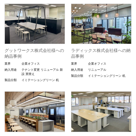
グットワークス株式会社様への
ラディックス株式会社様への納
納品事例
品事例
業界
企業オフィス
業界
企業オフィス
納入用途
テナント変更
リニューアル
新
納入用途
リニューアル
設
買替え
製品分類
イミテーショングリーン
机
製品分類
イミテーショングリーン
机