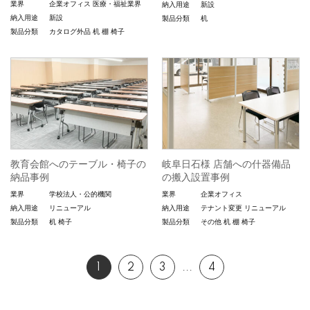
業界
企業オフィス
医療・福祉業界
納入用途
新設
納入用途
新設
製品分類
机
製品分類
カタログ外品
机
棚
椅子
教育会館へのテーブル・椅子の
岐阜日石様 店舗への什器備品
納品事例
の搬入設置事例
業界
学校法人・公的機関
業界
企業オフィス
納入用途
リニューアル
納入用途
テナント変更
リニューアル
製品分類
机
椅子
製品分類
その他
机
棚
椅子
1
2
3
...
4