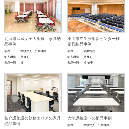
北海道武蔵女子大学様 家具納
小山市立生涯学習センター様
品事例
家具納品事例
業界
学校法人・公的機関
業界
公共施設
納入用途
買替え
納入用途
買替え
製品分類
机
製品分類
机
椅子
某介護施設の執務エリアの家具
大学講義室への納品事例
納品事例
業界
学校法人・公的機関