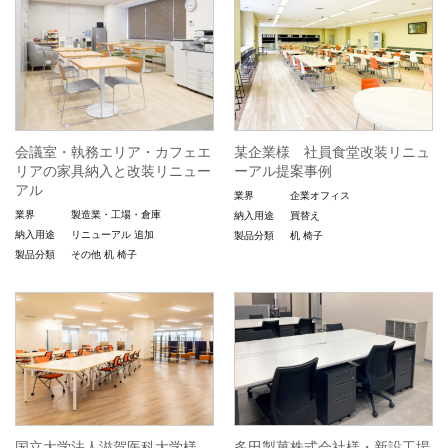
会議室・執務エリア・カフェエ
某企業様 社員食堂改装リニュ
リアの家具納入と改装リニュー
ーアル提案事例
アル
業界
企業オフィス
業界
製造業・工場・倉庫
納入用途
買替え
納入用途
リニューアル
追加
製品分類
机
椅子
製品分類
その他
机
椅子
国立大学法人滋賀医科大学様
多田製菓株式会社様・新設工場