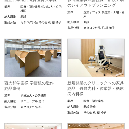
のレイアウトプランニング
業界
医療・福祉業界
学校法人・公的
機関
業界
企業オフィス
製造業・工場・倉
庫
納入用途
新設
納入用途
新設
製品分類
カタログ外品
その他
机
棚
椅子
製品分類
カタログ外品
机
棚
椅子
西大和学園様 学習机の造作・
新規開業のクリニックへの家具
納品事例
納品 丹野内科・循環器・糖尿
病内科様
業界
学校法人・公的機関
業界
医療・福祉業界
納入用途
リニューアル
造作
納入用途
新設
造作
製品分類
カタログ外品
机
製品分類
その他
机
棚
椅子