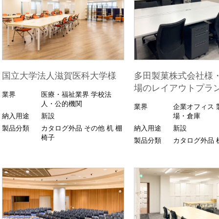
国立大学法人滋賀医科大学様
多田製菓株式会社様
場のレイアウトプラ
業界
医療・福祉業界
学校法
人・公的機関
業界
企業オフィス
納入用途
新設
場・倉庫
製品分類
カタログ外品
その他
机
棚
納入用途
新設
椅子
製品分類
カタログ外品