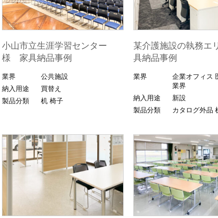
小山市立生涯学習センター
某介護施設の執務エ
様 家具納品事例
具納品事例
業界
公共施設
業界
企業オフィス
業界
納入用途
買替え
納入用途
新設
製品分類
机
椅子
製品分類
カタログ外品