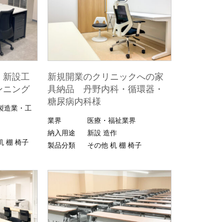
・新設工
新規開業のクリニックへの家
ンニング
具納品 丹野内科・循環器・
糖尿病内科様
製造業・工
業界
医療・福祉業界
納入用途
新設
造作
机
棚
椅子
製品分類
その他
机
棚
椅子