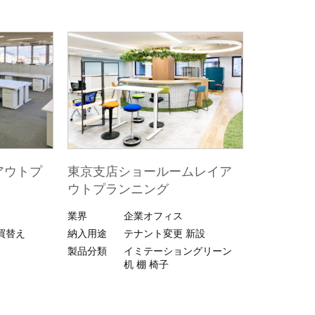
アウトプ
東京支店ショールームレイア
ウトプランニング
業界
企業オフィス
買替え
納入用途
テナント変更
新設
製品分類
イミテーショングリーン
机
棚
椅子