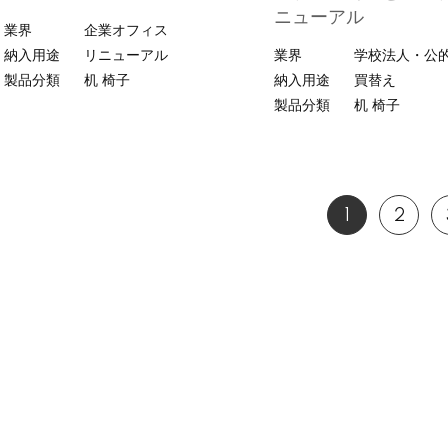
ニューアル
業界
企業オフィス
納入用途
リニューアル
業界
学校法人・公
製品分類
机
椅子
納入用途
買替え
製品分類
机
椅子
1
2