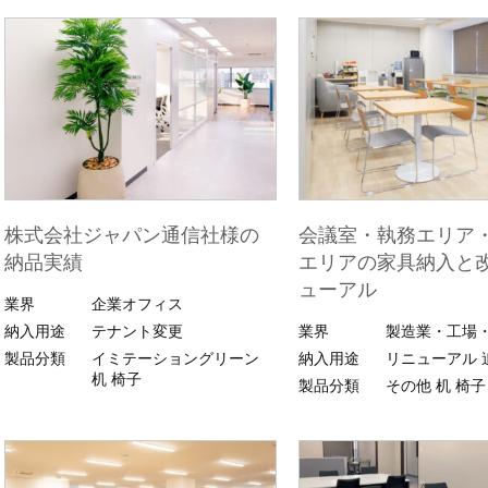
株式会社ジャパン通信社様の
会議室・執務エリア
納品実績
エリアの家具納入と
ューアル
業界
企業オフィス
納入用途
テナント変更
業界
製造業・工場
製品分類
イミテーショングリーン
納入用途
リニューアル
机
椅子
製品分類
その他
机
椅子