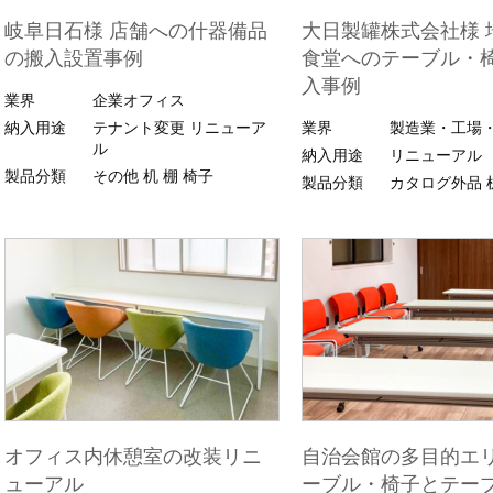
岐阜日石様 店舗への什器備品
大日製罐株式会社様 
の搬入設置事例
食堂へのテーブル・
入事例
業界
企業オフィス
納入用途
テナント変更
リニューア
業界
製造業・工場
ル
納入用途
リニューアル
製品分類
その他
机
棚
椅子
製品分類
カタログ外品
オフィス内休憩室の改装リニ
自治会館の多目的エ
ューアル
ーブル・椅子とテー