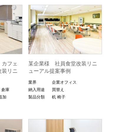
・カフェ
某企業様 社員食堂改装リニ
改装リニ
ューアル提案事例
業界
企業オフィス
・倉庫
納入用途
買替え
追加
製品分類
机
椅子