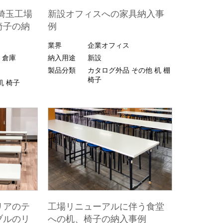
埼玉工場
新設オフィスへの家具納入事
椅子の納
例
業界
企業オフィス
・倉庫
納入用途
新設
製品分類
カタログ外品
その他
机
棚
椅子
机
椅子
リアのテ
工場リニューアルに伴う食堂
ブルのリ
への机、椅子の納入事例