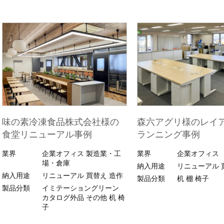
味の素冷凍食品株式会社様の
森六アグリ様のレイ
食堂リニューアル事例
ランニング事例
業界
企業オフィス
製造業・工
業界
企業オフィス
場・倉庫
納入用途
リニューアル
納入用途
リニューアル
買替え
造作
製品分類
机
棚
椅子
製品分類
イミテーショングリーン
カタログ外品
その他
机
椅
子