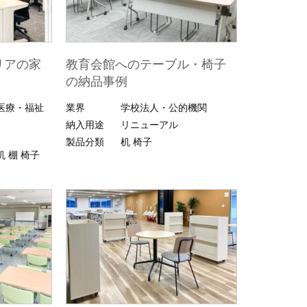
リアの家
教育会館へのテーブル・椅子
の納品事例
医療・福祉
業界
学校法人・公的機関
納入用途
リニューアル
製品分類
机
椅子
机
棚
椅子