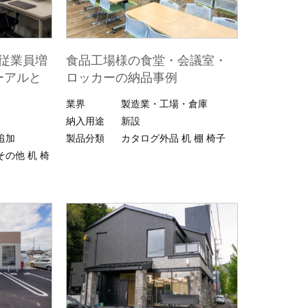
従業員増
食品工場様の食堂・会議室・
ーアルと
ロッカーの納品事例
業界
製造業・工場・倉庫
納入用途
新設
追加
製品分類
カタログ外品
机
棚
椅子
その他
机
椅