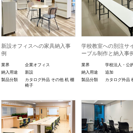
新設オフィスへの家具納入事
学校教室への別注サ
例
ーブル制作と納入事
業界
企業オフィス
業界
学校法人・公
納入用途
新設
納入用途
追加
製品分類
カタログ外品
その他
机
棚
製品分類
カタログ外品
椅子