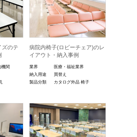
イズのテ
病院内椅子(ロビーチェア)のレ
例
イアウト・納入事例
的機関
業界
医療・福祉業界
納入用途
買替え
机
製品分類
カタログ外品
椅子