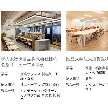
味の素冷凍食品株式会社様の
国立大学法人滋賀医
食堂リニューアル事例
業界
医療・福祉業
人・公的機関
業界
企業オフィス
製造業・工
場・倉庫
納入用途
新設
納入用途
リニューアル
買替え
造作
製品分類
カタログ外品
椅子
製品分類
イミテーショングリーン
カタログ外品
その他
机
椅
子