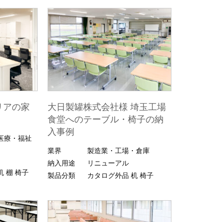
リアの家
大日製罐株式会社様 埼玉工場
食堂へのテーブル・椅子の納
入事例
医療・福祉
業界
製造業・工場・倉庫
納入用途
リニューアル
机
棚
椅子
製品分類
カタログ外品
机
椅子