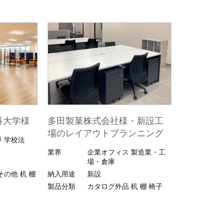
科大学様
多田製菓株式会社様・新設工
場のレイアウトプランニング
界
学校法
業界
企業オフィス
製造業・工
場・倉庫
その他
机
棚
納入用途
新設
製品分類
カタログ外品
机
棚
椅子