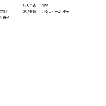
納入用途
新設
買替え
製品分類
カタログ外品
椅子
机
椅子