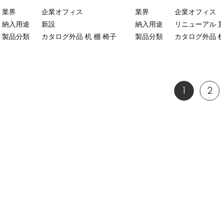
業界
企業オフィス
業界
企業オフィス
納入用途
新設
納入用途
リニューアル
製品分類
カタログ外品
机
棚
椅子
製品分類
カタログ外品
1
2