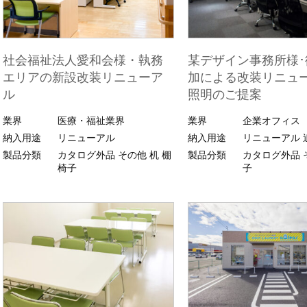
社会福祉法人愛和会様・執務
某デザイン事務所様･
エリアの新設改装リニューア
加による改装リニュ
ル
照明のご提案
業界
医療・福祉業界
業界
企業オフィス
納入用途
リニューアル
納入用途
リニューアル
製品分類
カタログ外品
その他
机
棚
製品分類
カタログ外品
椅子
子