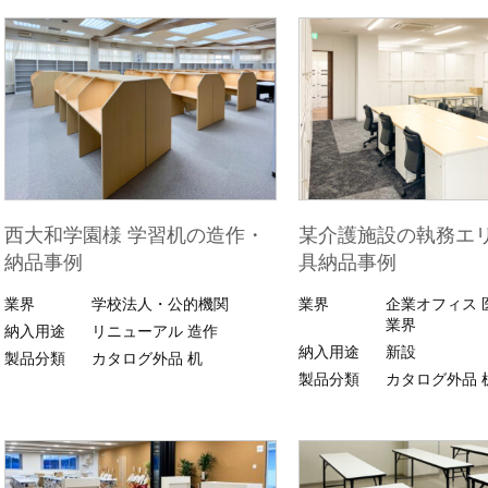
西大和学園様 学習机の造作・
某介護施設の執務エ
納品事例
具納品事例
業界
学校法人・公的機関
業界
企業オフィス
業界
納入用途
リニューアル
造作
納入用途
新設
製品分類
カタログ外品
机
製品分類
カタログ外品