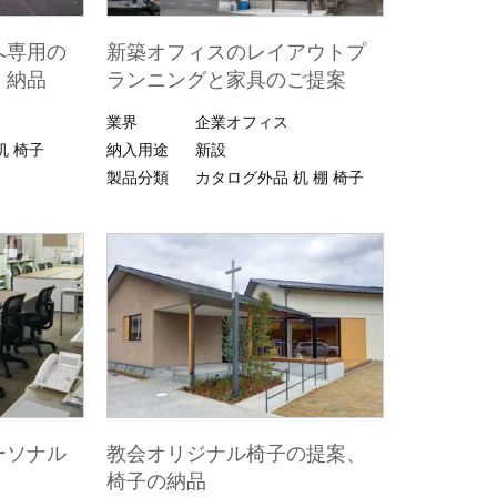
へ専用の
新築オフィスのレイアウトプ
・納品
ランニングと家具のご提案
業界
企業オフィス
机
椅子
納入用途
新設
製品分類
カタログ外品
机
棚
椅子
ーソナル
教会オリジナル椅子の提案、
椅子の納品