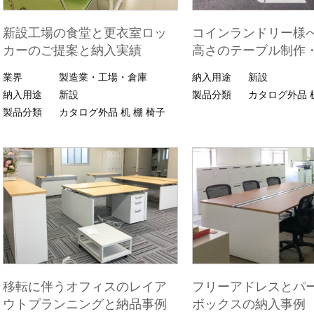
新設工場の食堂と更衣室ロッ
コインランドリー様
カーのご提案と納入実績
高さのテーブル制作
業界
製造業・工場・倉庫
納入用途
新設
納入用途
新設
製品分類
カタログ外品
製品分類
カタログ外品
机
棚
椅子
移転に伴うオフィスのレイア
フリーアドレスとパ
ウトプランニングと納品事例
ボックスの納入事例