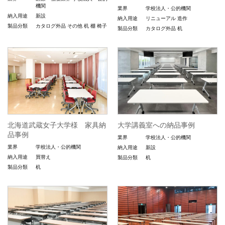
機関
業界
学校法人・公的機関
納入用途
新設
納入用途
リニューアル
造作
製品分類
カタログ外品
その他
机
棚
椅子
製品分類
カタログ外品
机
北海道武蔵女子大学様 家具納
大学講義室への納品事例
品事例
業界
学校法人・公的機関
業界
学校法人・公的機関
納入用途
新設
納入用途
買替え
製品分類
机
製品分類
机