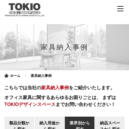
家具納入事例
ホーム
家具納入事例
こちらでは当社の
家具納入事例
をご紹介いたします。
オフィス家具に関するあらゆるお困りごとは、
まずは
TOKIOデザインスペース
までお問い合わせください！
製品分類か
納入用途か
業界別から
納品スペー