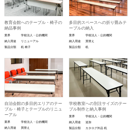
教育会館へのテーブル・椅子の
多目的スペースへの折り畳みテ
納品事例
ーブルの納入
業界
学校法人・公的機関
業界
学校法人・公的機関
納入用途
リニューアル
納入用途
買替え
製品分類
机
椅子
製品分類
机
自治会館の多目的エリアのテー
学校教室への別注サイズのテー
ブル・椅子とテーブルのリニュ
ブル制作と納入事例
ーアル
業界
学校法人・公的機関
業界
学校法人・公的機関
納入用途
追加
納入用途
買替え
製品分類
カタログ外品
机