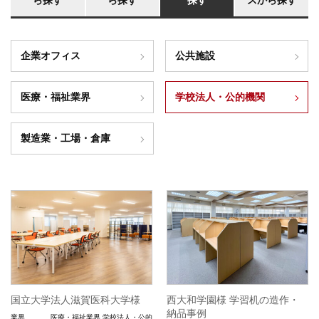
ら探す
ら探す
探す
スから探す
企業オフィス
公共施設
医療・福祉業界
学校法人・公的機関
製造業・工場・倉庫
国立大学法人滋賀医科大学様
西大和学園様 学習机の造作・
納品事例
業界
医療・福祉業界
学校法人・公的