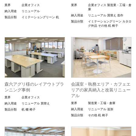
業界
企業オフィス
業界
企業オフィス
製造業・工場・倉
庫
納入用途
リニューアル
納入用途
リニューアル
買替え
造作
製品分類
イミテーショングリーン
机
製品分類
イミテーショングリーン
カタロ
グ外品
その他
机
椅子
森六アグリ様のレイアウトプラ
会議室・執務エリア・カフェエ
ンニング事例
リアの家具納入と改装リニュー
アル
業界
企業オフィス
業界
製造業・工場・倉庫
納入用途
リニューアル
買替え
納入用途
リニューアル
追加
製品分類
机
棚
椅子
製品分類
その他
机
椅子