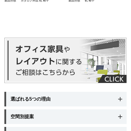
製品分類
カタログ外品
机
椅子
製品分類
机
椅子
選ばれる5つの理由
空間別提案