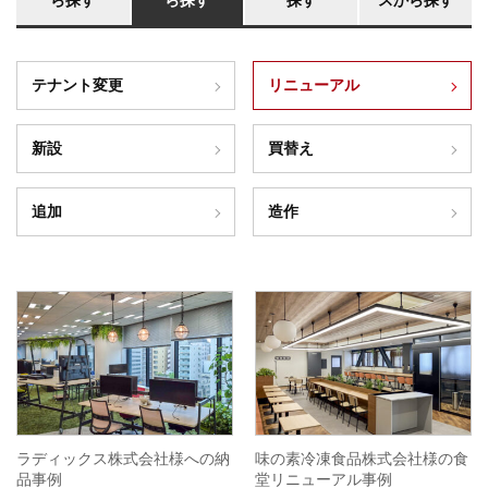
ら探す
ら探す
探す
スから探す
テナント変更
リニューアル
新設
買替え
追加
造作
ラディックス株式会社様への納
味の素冷凍食品株式会社様の食
品事例
堂リニューアル事例