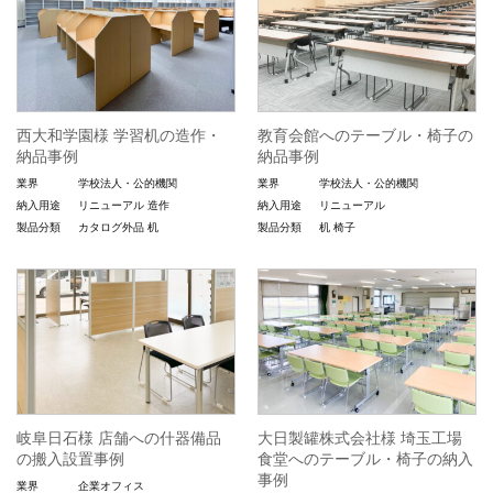
西大和学園様 学習机の造作・
教育会館へのテーブル・椅子の
納品事例
納品事例
業界
学校法人・公的機関
業界
学校法人・公的機関
納入用途
リニューアル
造作
納入用途
リニューアル
製品分類
カタログ外品
机
製品分類
机
椅子
岐阜日石様 店舗への什器備品
大日製罐株式会社様 埼玉工場
の搬入設置事例
食堂へのテーブル・椅子の納入
事例
業界
企業オフィス