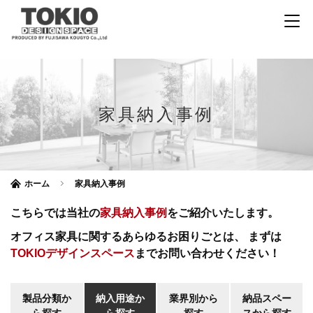
家具納入事例
ホーム
家具納入事例
こちらでは当社の
家具納入事例
をご紹介いたします。
オフィス家具に関するあらゆるお困りごとは、
まずは
TOKIOデザインスペース
までお問い合わせください！
製品分類か
納入用途か
業界別から
納品スペー