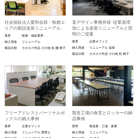
社会福祉法人愛和会様・執務エ
某デザイン事務所様･従業員増
リアの新設改装リニューアル
加による改装リニューアルと照
明のご提案
業界
医療・福祉業界
業界
企業オフィス
納入用途
リニューアル
納入用途
リニューアル
追加
製品分類
カタログ外品
その他
机
棚
椅子
製品分類
カタログ外品
その他
机
椅子
フリーアドレスとパーソナルボ
製造工場の食堂とロッカーの納
ックスの納入事例
品事例
業界
企業オフィス
業界
製造業・工場・倉庫
納入用途
リニューアル
買替え
納入用途
リニューアル