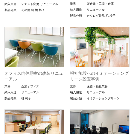
業界
製造業・工場・倉庫
納入用途
テナント変更
リニューアル
納入用途
リニューアル
製品分類
その他
机
棚
椅子
製品分類
カタログ外品
机
椅子
オフィス内休憩室の改装リニュ
福祉施設へのイミテーショング
ーアル
リーン設置事例
業界
企業オフィス
業界
医療・福祉業界
納入用途
リニューアル
納入用途
リニューアル
製品分類
机
椅子
製品分類
イミテーショングリーン