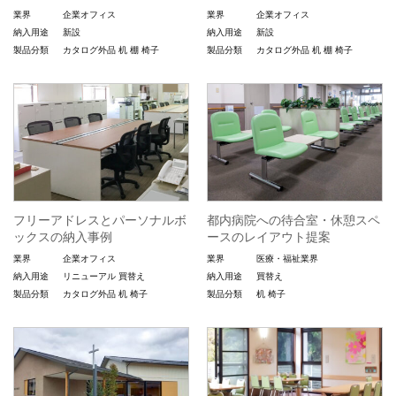
業界
企業オフィス
業界
企業オフィス
納入用途
新設
納入用途
新設
製品分類
カタログ外品
机
棚
椅子
製品分類
カタログ外品
机
棚
椅子
フリーアドレスとパーソナルボ
都内病院への待合室・休憩スペ
ックスの納入事例
ースのレイアウト提案
業界
企業オフィス
業界
医療・福祉業界
納入用途
リニューアル
買替え
納入用途
買替え
製品分類
カタログ外品
机
椅子
製品分類
机
椅子