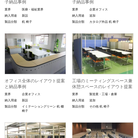
子納品事例
子納品事例
業界
医療・福祉業界
業界
企業オフィス
納入用途
新設
納入用途
追加
製品分類
机
椅子
製品分類
カタログ外品
机
椅子
オフィス全体のレイアウト提案
工場のミーティングスペース兼
と納品事例
休憩スペースのレイアウト提案
業界
企業オフィス
業界
製造業・工場・倉庫
納入用途
新設
納入用途
追加
製品分類
イミテーショングリーン
机
棚
製品分類
その他
机
椅子
椅子