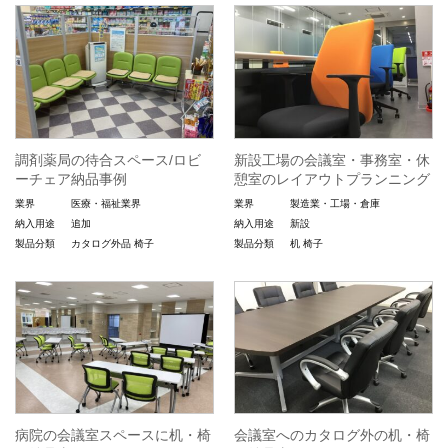
調剤薬局の待合スペース/ロビ
新設工場の会議室・事務室・休
ーチェア納品事例
憩室のレイアウトプランニング
業界
医療・福祉業界
業界
製造業・工場・倉庫
納入用途
追加
納入用途
新設
製品分類
カタログ外品
椅子
製品分類
机
椅子
病院の会議室スペースに机・椅
会議室へのカタログ外の机・椅