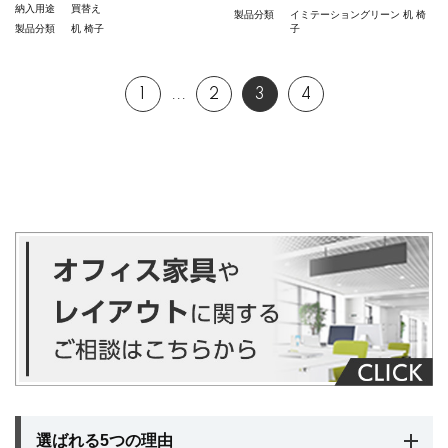
納入用途
買替え
製品分類
イミテーショングリーン
机
椅
製品分類
机
椅子
子
1
...
2
3
4
選ばれる5つの理由