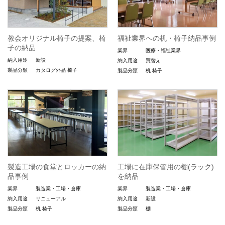
教会オリジナル椅子の提案、椅
福祉業界への机・椅子納品事例
子の納品
業界
医療・福祉業界
納入用途
新設
納入用途
買替え
製品分類
カタログ外品
椅子
製品分類
机
椅子
製造工場の食堂とロッカーの納
工場に在庫保管用の棚(ラック)
品事例
を納品
業界
製造業・工場・倉庫
業界
製造業・工場・倉庫
納入用途
リニューアル
納入用途
新設
製品分類
机
椅子
製品分類
棚