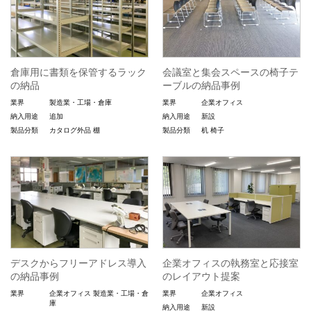
倉庫用に書類を保管するラック
会議室と集会スペースの椅子テ
の納品
ーブルの納品事例
業界
製造業・工場・倉庫
業界
企業オフィス
納入用途
追加
納入用途
新設
製品分類
カタログ外品
棚
製品分類
机
椅子
デスクからフリーアドレス導入
企業オフィスの執務室と応接室
の納品事例
のレイアウト提案
業界
企業オフィス
製造業・工場・倉
業界
企業オフィス
庫
納入用途
新設