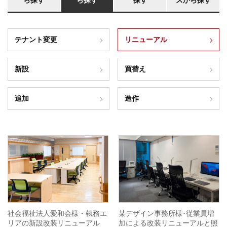
ら探す
ら探す
探す
スから探す
テナント変更
リニューアル
新設
買替え
追加
造作
社会福祉法人愛和会様・執務エ
某デザイン事務所様･従業員増
リアの新設改装リニューアル
加による改装リニューアルと照