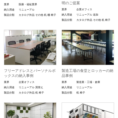
明のご提案
業界
医療・福祉業界
業界
企業オフィス
納入用途
リニューアル
納入用途
リニューアル
追加
製品分類
カタログ外品
その他
机
棚
椅子
製品分類
カタログ外品
その他
机
椅子
フリーアドレスとパーソナルボ
製造工場の食堂とロッカーの納
ックスの納入事例
品事例
業界
企業オフィス
業界
製造業・工場・倉庫
納入用途
リニューアル
買替え
納入用途
リニューアル
製品分類
カタログ外品
机
椅子
製品分類
机
椅子