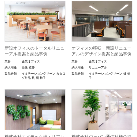
新設オフィスのトータルリニュ
オフィスの移転・新設リニュー
ーアル提案と納品事例
アルのデザイン提案と納品事例
業界
企業オフィス
業界
企業オフィス
納入用途
新設
造作
納入用途
リニューアル
製品分類
イミテーショングリーン
カタロ
製品分類
イミテーショングリーン
机
椅
グ外品
机
棚
椅子
子
株式会社エイテック様・リフレ
株式会社ジャパン通信社様の納