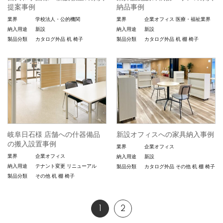
提案事例
納品事例
業界
学校法人・公的機関
業界
企業オフィス
医療・福祉業界
納入用途
新設
納入用途
新設
製品分類
カタログ外品
机
椅子
製品分類
カタログ外品
机
棚
椅子
岐阜日石様 店舗への什器備品
新設オフィスへの家具納入事例
の搬入設置事例
業界
企業オフィス
業界
企業オフィス
納入用途
新設
納入用途
テナント変更
リニューアル
製品分類
カタログ外品
その他
机
棚
椅子
製品分類
その他
机
棚
椅子
1
2