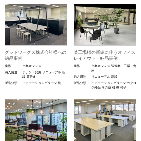
グットワークス株式会社様への
某工場様の新築に伴うオフィス
納品事例
レイアウト・納品事例
業界
企業オフィス
業界
企業オフィス
製造業・工場・倉
庫
納入用途
テナント変更
リニューアル
新
設
買替え
納入用途
リニューアル
新設
製品分類
イミテーショングリーン
机
製品分類
イミテーショングリーン
カタロ
グ外品
その他
机
棚
椅子