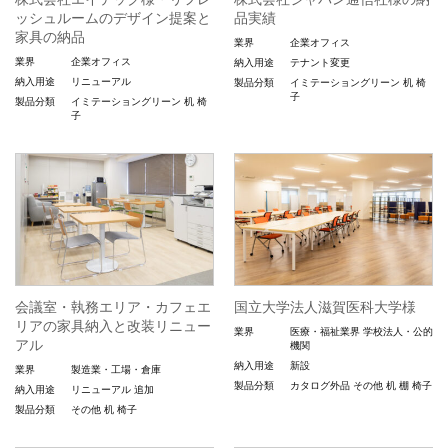
ッシュルームのデザイン提案と
品実績
家具の納品
業界
企業オフィス
業界
企業オフィス
納入用途
テナント変更
納入用途
リニューアル
製品分類
イミテーショングリーン
机
椅
子
製品分類
イミテーショングリーン
机
椅
子
会議室・執務エリア・カフェエ
国立大学法人滋賀医科大学様
リアの家具納入と改装リニュー
業界
医療・福祉業界
学校法人・公的
アル
機関
納入用途
新設
業界
製造業・工場・倉庫
製品分類
カタログ外品
その他
机
棚
椅子
納入用途
リニューアル
追加
製品分類
その他
机
椅子