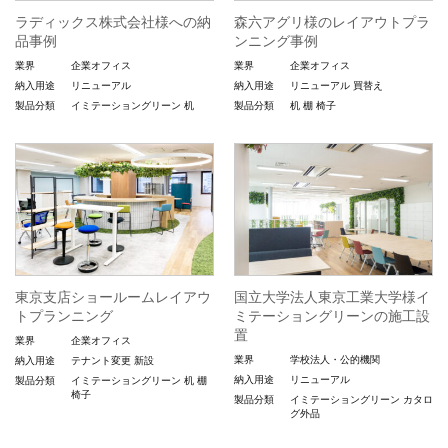
ラディックス株式会社様への納
森六アグリ様のレイアウトプラ
品事例
ンニング事例
業界
企業オフィス
業界
企業オフィス
納入用途
リニューアル
納入用途
リニューアル
買替え
製品分類
イミテーショングリーン
机
製品分類
机
棚
椅子
東京支店ショールームレイアウ
国立大学法人東京工業大学様イ
トプランニング
ミテーショングリーンの施工設
置
業界
企業オフィス
業界
学校法人・公的機関
納入用途
テナント変更
新設
納入用途
リニューアル
製品分類
イミテーショングリーン
机
棚
椅子
製品分類
イミテーショングリーン
カタロ
グ外品