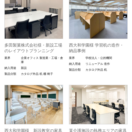
多田製菓株式会社様・新設工場
西大和学園様 学習机の造作・
のレイアウトプランニング
納品事例
業界
企業オフィス
製造業・工場・倉
業界
学校法人・公的機関
庫
納入用途
リニューアル
造作
納入用途
新設
製品分類
カタログ外品
机
製品分類
カタログ外品
机
棚
椅子
西大和学園様 新設教室の家具
某介護施設の執務エリアの家具