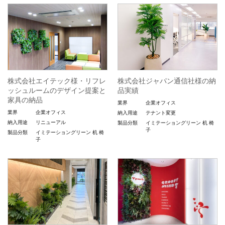
株式会社エイテック様・リフレ
株式会社ジャパン通信社様の納
ッシュルームのデザイン提案と
品実績
家具の納品
業界
企業オフィス
業界
企業オフィス
納入用途
テナント変更
納入用途
リニューアル
製品分類
イミテーショングリーン
机
椅
子
製品分類
イミテーショングリーン
机
椅
子