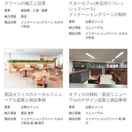
グリーンの施工と設置
スターカフェ(本店内リフレッ
シュスペース)
業界
製造業・工場・倉庫
イミテーショングリーンの制作
納入用途
新設
業界
企業オフィス
製品分類
イミテーショングリーン
カタロ
グ外品
納入用途
リニューアル
製品分類
イミテーショングリーン
カタロ
グ外品
新設オフィスのトータルリニュ
オフィスの移転・新設リニュー
ーアル提案と納品事例
アルのデザイン提案と納品事例
業界
企業オフィス
業界
企業オフィス
納入用途
新設
造作
納入用途
リニューアル
製品分類
イミテーショングリーン
カタロ
製品分類
イミテーショングリーン
机
椅
グ外品
机
棚
椅子
子