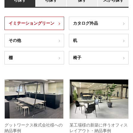
ら探す
ら探す
探す
スから探す
イミテーショングリーン
カタログ外品
その他
机
棚
椅子
グットワークス株式会社様への
某工場様の新築に伴うオフィス
納品事例
レイアウト・納品事例