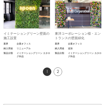
イミテーショングリーン壁面の
東洋コーポレーション様・エン
施工設置
トランスの壁面緑化
業界
企業オフィス
業界
企業オフィス
納入用途
リニューアル
納入用途
追加
製品分類
イミテーショングリーン
カタロ
製品分類
イミテーショングリーン
カタロ
グ外品
グ外品
1
2