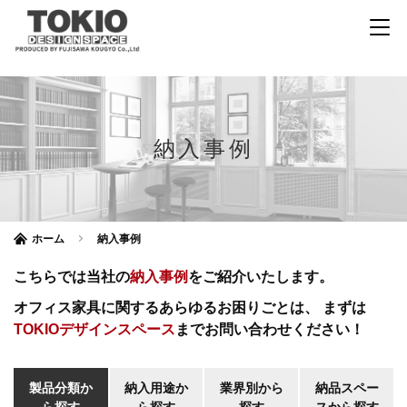
納入事例
ホーム
納入事例
こちらでは当社の
納入事例
をご紹介いたします。
オフィス家具に関するあらゆるお困りごとは、
まずは
TOKIOデザインスペース
までお問い合わせください！
製品分類か
納入用途か
業界別から
納品スペー