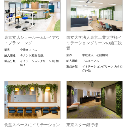
東京支店ショールームレイアウ
国立大学法人東京工業大学様イ
トプランニング
ミテーショングリーンの施工設
置
業界
企業オフィス
業界
学校法人・公的機関
納入用途
テナント変更
新設
納入用途
リニューアル
製品分類
イミテーショングリーン
机
棚
椅子
製品分類
イミテーショングリーン
カタロ
グ外品
食堂スペースにイミテーション
東京スター銀行様