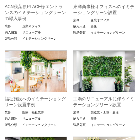
ACN秋葉原PLACE様エントラ
東洋商事様オフィスへのイミテ
ンスのイミテーショングリーン
ーショングリーン設置
の導入事例
業界
企業オフィス
業界
企業オフィス
納入用途
新設
納入用途
リニューアル
製品分類
イミテーショングリーン
製品分類
イミテーショングリーン
福祉施設へのイミテーショング
工場のリニューアルに伴うイミ
リーン設置事例
テーショングリーン設置
業界
医療・福祉業界
業界
製造業・工場・倉庫
納入用途
リニューアル
納入用途
新設
製品分類
イミテーショングリーン
製品分類
イミテーショングリーン