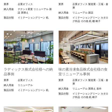
業界
企業オフィス
業界
企業オフィス
製造業・工場・倉
庫
納入用途
テナント変更
リニューアル
新
設
買替え
納入用途
リニューアル
新設
製品分類
イミテーショングリーン
机
製品分類
イミテーショングリーン
カタロ
グ外品
その他
机
棚
椅子
ラディックス株式会社様への納
味の素冷凍食品株式会社様の食
品事例
堂リニューアル事例
業界
企業オフィス
業界
企業オフィス
製造業・工場・倉
庫
納入用途
リニューアル
納入用途
リニューアル
買替え
造作
製品分類
イミテーショングリーン
机
製品分類
イミテーショングリーン
カタロ
グ外品
その他
机
椅子